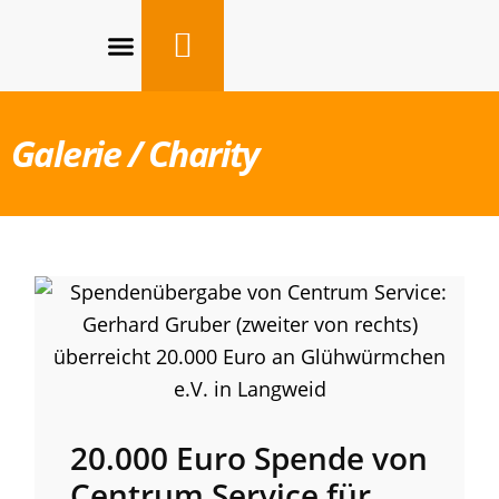
Grün- und Außenanlagenpflege
Galerie / Charity
20.000 Euro Spende von
Centrum Service für