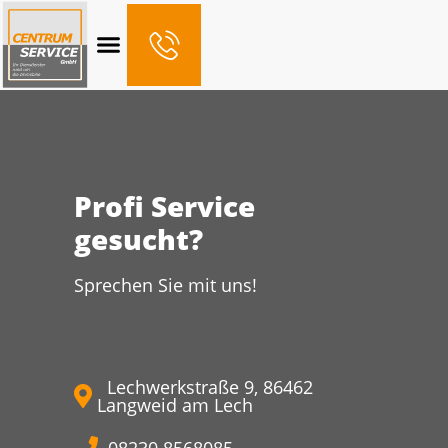
Grün- und Außenanlagenpflege
Profi Service
gesucht?
Sprechen Sie mit uns!
Lechwerkstraße 9, 86462
Langweid am Lech
08230 8568085